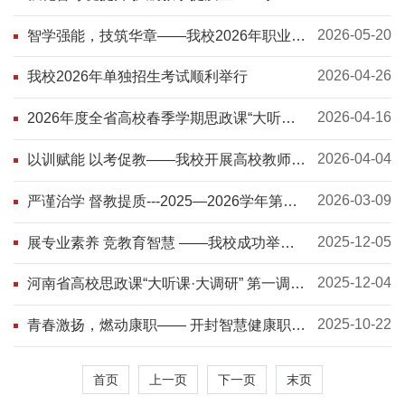
导员工作会议
2026-05-20
智学强能，技筑华章——我校2026年职业教
育活动周圆满收官
2026-04-26
我校2026年单独招生考试顺利举行
2026-04-16
2026年度全省高校春季学期思政课“大听课
大调研”第八专家组莅临我校听课调研
2026-04-04
以训赋能 以考促教——我校开展高校教师资
格证面试专题培训
2026-03-09
严谨治学 督教提质---2025—2026学年第二
学期期初教学检查
2025-12-05
展专业素养 竞教育智慧 ——我校成功举办
2025年度教师说课比赛
2025-12-04
河南省高校思政课“大听课·大调研” 第一调研
组到开封智慧健康职业学院开展听课调研
2025-10-22
青春激扬，燃动康职—— 开封智慧健康职业
学院第二届大学生 男子篮球比赛圆满落幕
首页
上一页
下一页
末页